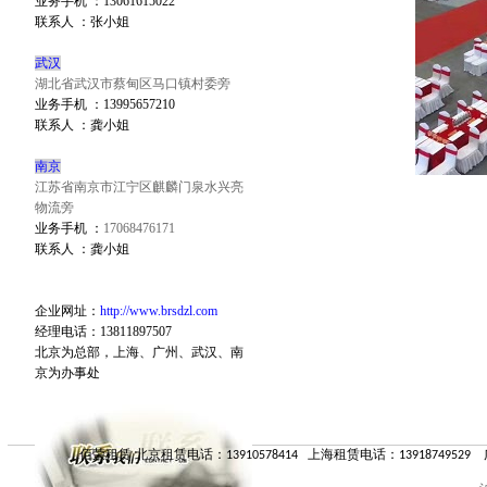
业务手机
：
13061615022
联系人
：张小姐
武汉
湖北省武汉市蔡甸区马口镇村委旁
业务手机
：13995657210
联系人
：龚小姐
南京
江苏省南京市江宁区麒麟门泉水兴亮
物流旁
业务手机
：
17068476171
联系人
：龚小姐
企业网址
：
http://www.brsdzl.com
经理电话
：13811897507
北京为总部，上海、广州、武汉、南
京为办事处
佰荣租赁 北京租赁电话：13910578414 上海租赁电话：13918749529 