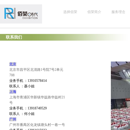
选择佰荣
佰荣简介
服务理念
联系我们
北京
北京市昌平区北清路1号院7号2单元
708
业务手机
：13910578414
联系人
：聂小姐
上海
上海市青浦区华新镇华益路华益村21
号
业务手机
：13918749529
联系人
：何小姐
广州
广州市番禺区化龙镇塘头村一巷一号